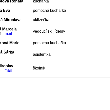
tová Renata
kuchařka
á Eva
pomocná kuchařka
á Miroslava
uklízečka
á Marcela
vedoucí šk. jídelny
103
mail
ková Marie
pomocná kuchařka
vá Šárka
asistentka
iroslav
školník
115
mail