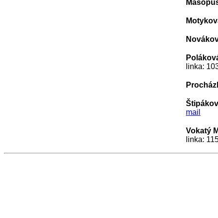
Masopus
Motykov
Novákov
Polákov
linka: 
Procház
Štipáko
mail
Vokatý M
linka: 