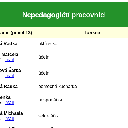
Nepedagogičtí pracovníci
anci (počet 13)
funkce
á Radka
uklízečka
 Marcela
účetní
107
mail
ová Šárka
účetní
121
mail
vá Radka
pomocná kuchařka
Lenka
hospodářka
106
mail
á Michaela
sekretářka
101
mail