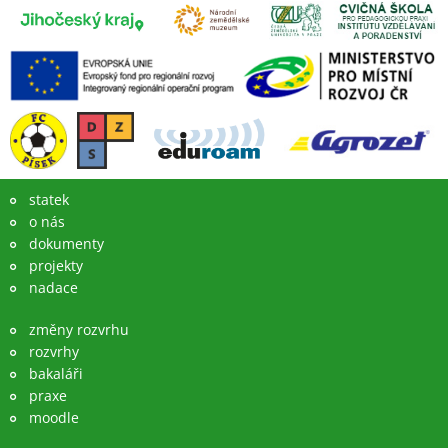
statek
o nás
dokumenty
projekty
nadace
změny rozvrhu
rozvrhy
bakaláři
praxe
moodle