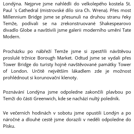
Londýna. Nejprve jsme nahlédli do velkolepého kostela St.
Paul ´s Cathedral (mistrovské dílo sira Ch. Wrena). Přes most
Millennium Bridge jsme se přesunuli na druhou stranu řeky
Temže, podívali se na zrekonstruované Shakespearovo
divadlo Globe a navštívili jsme galerii moderního umění Tate
Modern.
Procházku po nábřeží Temže jsme si zpestřili návštěvou
proslulé tržnice Borough Market. Odtud jsme se vydali přes
Tower Bridge do turisty hojně navštěvované památky Tower
of London. Určitě největším lákadlem zde je možnost
prohlédnout si korunovační klenoty.
Poznávání Londýna jsme odpoledne zakončili plavbou po
Temži do části Greenwich, kde se nachází nultý poledník.
Ve večerních hodinách v sobotu jsme opustili Londýn a po
náročné a dlouhé cestě jsme dorazili v neděli odpoledne do
Písku.