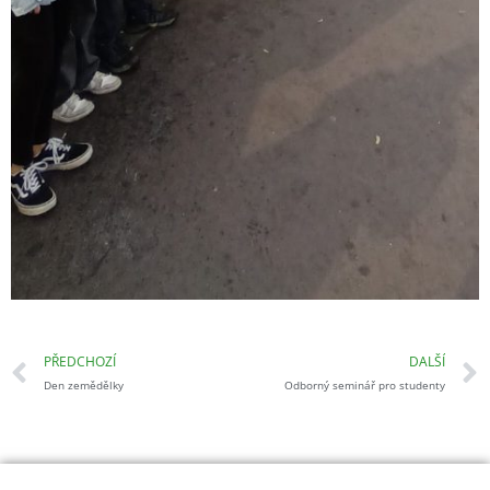
Prev
PŘEDCHOZÍ
DALŠÍ
Den zemědělky
Odborný seminář pro studenty