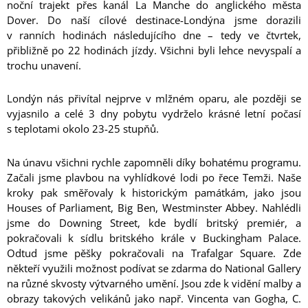
noční trajekt přes kanál La Manche do anglického města
Dover. Do naší cílové destinace-Londýna jsme dorazili
v ranních hodinách následujícího dne – tedy ve čtvrtek,
přibližně po 22 hodinách jízdy. Všichni byli lehce nevyspalí a
trochu unavení.
Londýn nás přivítal nejprve v mlžném oparu, ale později se
vyjasnilo a celé 3 dny pobytu vydrželo krásné letní počasí
s teplotami okolo 23-25 stupňů.
Na únavu všichni rychle zapomněli díky bohatému programu.
Začali jsme plavbou na vyhlídkové lodi po řece Temži. Naše
kroky pak směřovaly k historickým památkám, jako jsou
Houses of Parliament, Big Ben, Westminster Abbey. Nahlédli
jsme do Downing Street, kde bydlí britský premiér, a
pokračovali k sídlu britského krále v Buckingham Palace.
Odtud jsme pěšky pokračovali na Trafalgar Square. Zde
někteří využili možnost podívat se zdarma do National Gallery
na různé skvosty výtvarného umění. Jsou zde k vidění malby a
obrazy takových velikánů jako např. Vincenta van Gogha, C.