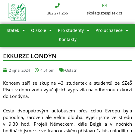
Přeskočit
na
382 271 256
skola@szespisek.cz
obsah
Statek
O škole
Pro studenty
Pro uchazeče
Kontakty
EXKURZE LONDÝN
2 října, 2024
4:51 pm
Ostatní
Koncem září se skupina 43 studentek a studentů ze SZeŠ
Písek v doprovodu vyučujících vypravila na odbornou exkurzi
do Londýna.
Cesta dvoupatrovým autobusem přes celou Evropu byla
pohodlná, zároveň ale velmi dlouhá. Vyjeli jsme ve středu
v 9.30 hod. Projeli Německem, dále Belgií a v nočních
hodinách jsme se ve francouzském přístavu Calais nalodili na