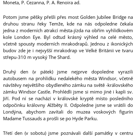
Moneta, P. Cezanna, P. A. Renoira ad.
Potom jsme pěšky přešli přes most Golden Jubilee Bridge na
druhou stranu řeky Temže, kde na nás odpoledne čekala
jedna z moderních atrakcí města-jízda na obřím vyhlídkovém
kole London Eye. Byl odtud krásný výhled na celé město,
včetně spousty moderních mrakodrapů. Jednou z ikonických
budov zde je i nejvyšší mrakodrap ve Velké Británii ve tvaru
střepu-310 m vysoký The Shard.
Druhý den (v pátek) jsme nejprve dopoledne vyrazili
autobusem na prohlídku nedalekého města Windsor, včetně
návštěvy největšího obydleného zámku na světě -královského
zámku Windsor Castle. Prohlédli jsme si mimo jiné i kapli sv.
Jiří. Pod ní se nachází v královské kryptě místo posledního
odpočinku královny Alžběty II. Odpoledne jsme se vrátili do
Londýna, abychom zavítali do muzea voskových figurín
Madame Tussauds a prošli se po Hyde Parku.
Třetí den (v sobotu) jsme poznávali další památky v centru