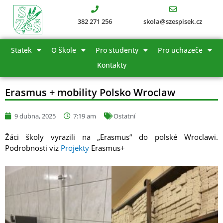
Přeskočit
na
382 271 256
skola@szespisek.cz
obsah
Statek
O škole
Pro studenty
Pro uchazeče
Kontakty
Erasmus + mobility Polsko Wroclaw
9 dubna, 2025
7:19 am
Ostatní
Žáci školy vyrazili na „Erasmus“ do polské Wroclawi.
Podrobnosti viz
Projekty
Erasmus+