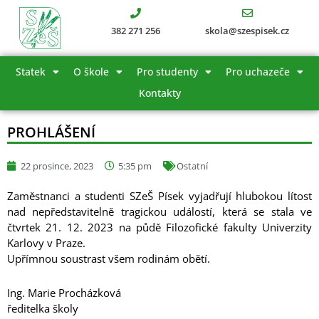
Přeskočit
na
382 271 256
skola@szespisek.cz
obsah
Statek
O škole
Pro studenty
Pro uchazeče
Kontakty
PROHLÁŠENÍ
22 prosince, 2023
5:35 pm
Ostatní
Zaměstnanci a studenti SZeŠ Písek vyjadřují hlubokou lítost
nad nepředstavitelně tragickou událostí, která se stala ve
čtvrtek 21. 12. 2023 na půdě Filozofické fakulty Univerzity
Karlovy v Praze.
Upřímnou soustrast všem rodinám obětí.
Ing. Marie Procházková
ředitelka školy