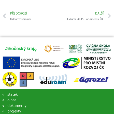
Prev
PŘEDCHOZÍ
DALŠÍ
Odborný seminář
Exkurze do PS Parlamentu ČR.
statek
o nás
dokumenty
projekty